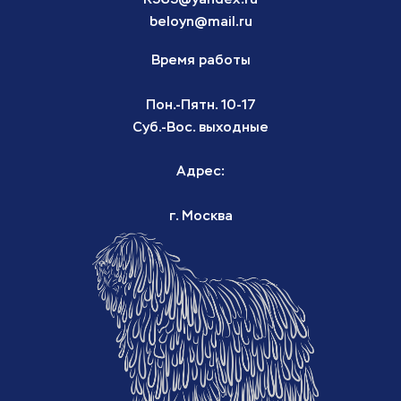
beloyn@mail.ru
Время работы
Пон.-Пятн. 10-17
Суб.-Вос. выходные
Адрес:
г. Москва