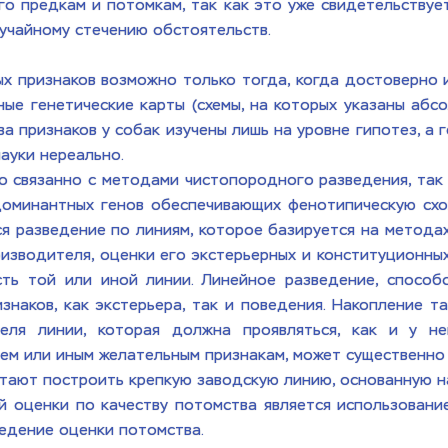
го предкам и потомкам, так как это уже свидетельствует
лучайному стечению обстоятельств.
х признаков возможно только тогда, когда достоверно и
ные генетические карты (схемы, на которых указаны абсо
 признаков у собак изучены лишь на уровне гипотез, а г
ауки нереально.
о связанно с методами чистопородного разведения, так 
доминантных генов обеспечивающих фенотипическую схо
я разведение по линиям, которое базируется на метода
зводителя, оценки его экстерьерных и конституционных 
сть той или иной линии. Линейное разведение, способ
наков, как экстерьера, так и поведения. Накопление та
еля линии, которая должна проявляться, как и у нег
м или иным желательным признакам, может существенно 
чтают построить крепкую заводскую линию, основанную н
 оценки по качеству потомства является использование
едение оценки потомства. 