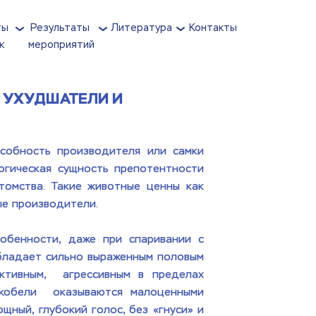
ы 
Результаты 
Литература
Контакты
к
мероприятий
УХУДШАТЕЛИ И 
особность производителя или самки 
гическая сущность препотентности 
омства. Такие животные ценны как 
изводители.                  
обенности, даже при спаривании с 
обладает сильно выраженным половым 
тивным,  агрессивным в пределах 
кобели  оказываются малоценными 
ный, глубокий голос, без «гнуси» и 