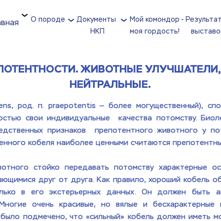
О породе
Документы 
Мой комондор - 
Результат
авная
НКП
моя гордость!
выставо
ПОТЕНТНОСТИ. ЖИВОТНЫЕ УЛУЧШАТЕЛИ, 
НЕЙТРАЛЬНЫЕ.
s, род. п. praepotentis — более могущественный), сп
стью свои индивидуальные  качества потомству. Биоло
едственных признаков  препотентного животного у пот
нного кобеля наиболее ценными считаются препотентные про
отного стойко передавать потомству характерные ос
ающимися друг от друга. Как правило, хороший кобель 
лько в его экстерьерных данных. Он должен быть ак
Многие очень красивые, но вялые и бесхарактерные 
было подмечено, что «сильный» кобель должен иметь мощ