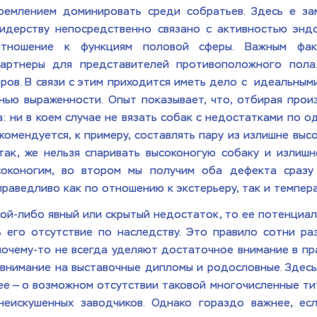
емлением доминировать среди собратьев. Здесь е заме
идерству непосредственно связано с активностью эндо
отношение к функциям половой сферы. Важным факт
артнеры для представителей противоположного пола.
ов. В связи с этим приходится иметь дело с  идеальным
нью выраженности. Опыт показывает, что, отбирая произ
ни в коем случае не вязать собак с недостатками по одн
омендуется, к примеру, составлять пару из излишне высо
так, же нельзя спаривать высоконогую собаку и излишн
оконогим, во втором мы получим оба дефекта сразу 
раведливо как по отношению к экстерьеру, так и темпера
акой-либо явный или скрытый недостаток, то ее потенциа
 его отсутствие по наследству. Это правило сотни раз
почему-то не всегда уделяют достаточное внимание в пра
нимание на выставочные дипломы и родословные. Здесь 
чнее — о возможном отсутствии таковой многочисленные т
еискушенных заводчиков. Однако гораздо важнее, ес