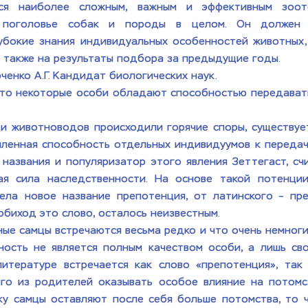
ся наиболее сложным, важным и эффективным зооте
ь поголовье собак и породы в целом. Он должен в
убокие знания индивидуальных особенностей животных,
а также на результаты подбора за предыдущие годы.
ченко А.Г. Кандидат биологических наук.
что некоторые особи обладают способностью передавать 
и животноводов происходили горячие споры, существует
силенная способность отдельных индивидуумов к передаче
названия и популяризатор этого явления Зеттегаст, сч
ая сила наследственности. На основе такой потенции
ела новое название препотенция, от латинского – пр
обиход это слово, осталось неизвестным. 
ные самцы встречаются весьма редко и что очень немноги
ость не является полным качеством особи, а лишь сво
литературе встречается как слово «препотенция», так
го из родителей оказывать особое влияние на потомст
ьку самцы оставляют после себя больше потомства, то ч