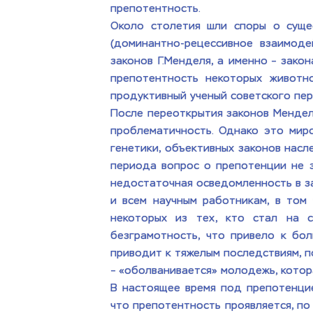
препотентность. 
Около столетия шли споры о сущес
(доминантно-рецессивное взаимоде
законов Г.Менделя, а именно – зако
препотентность некоторых животно
продуктивный ученый советского пери
После переоткрытия законов Менделя
проблематичность. Однако это миро
генетики, объективных законов насле
периода вопрос о препотенции не за
недостаточная осведомленность в зак
и всем научным работникам, в том 
некоторых из тех, кто стал на с
безграмотность, что привело к бол
приводит к тяжелым последствиям, по
– «оболванивается» молодежь, котор
В настоящее время под препотенцие
что препотентность проявляется, по 