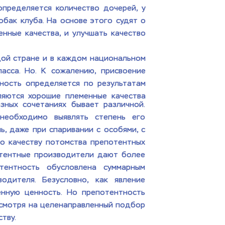
пределяется количество дочерей, у 
бак клуба. На основе этого судят о 
ные качества, и улучшать качество 
дой стране и в каждом национальном 
сса. Но. К сожалению, присвоение 
ность определяется по результатам 
ляются хорошие племенные качества 
ных сочетаниях бывает различной. 
необходимо выявлять степень его 
, даже при спаривании с особями, с 
о качеству потомства препотентных 
тентные производители дают более 
тентность обусловлена суммарным 
дителя. Безусловно, как явление 
нную ценность. Но препотентность 
есмотря на целенаправленный подбор 
тву.