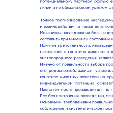
потенциальному партнеру, сколько е
линии и не обязана своим успехом с
Точное прогнозирование наследуемы
и взаимодействия, а также есть пол
Механизмы наследования большинства
составить при нынешнем состоянии н
Понятие препотентности, неразрывн
накопление в генотипе животного 
чистопородного разведения, являетс
Именно от правильности выбора прои
его родословной, зависит успешно
генотипе животных желательных приз
индивидуальной потенции основат
Препотентность производителя по те
Все без исключения, разведенцы, ме
Основными требованиями правильной
соблюдение и систематическое пров