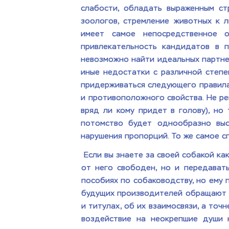
слабости, обладать выраженным стр
зоологов, стремление животных к л
имеет самое непосредственное 
привлекательность кандидатов в п
невозможно найти идеальных партнер
иные недостатки с различной степе
придерживаться следующего правила: 
и противоположного свойства. Не рек
вряд ли кому придет в голову), но 
потомство будет однообразно выс
нарушения пропорций. То же самое сп
 Если вы знаете за своей собакой к
от него свободен, но и передавать
пособиях по собаководству, но ему 
будущих производителей обращают в
и титулах, об их взаимосвязи, а то
воздействие на неокрепшие души н