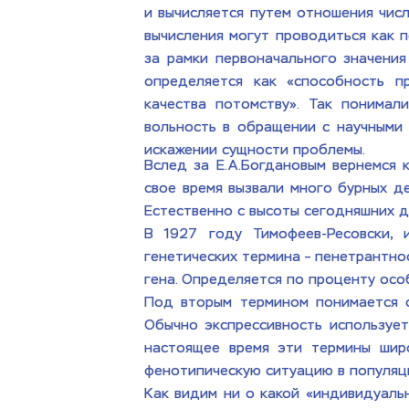
и вычисляется путем отношения чис
вычисления могут проводиться как п
за рамки первоначального значения
определяется как «способность п
качества потомству». Так понимал
вольность в обращении с научными 
искажении сущности проблемы.
Вслед за Е.А.Богдановым вернемся 
свое время вызвали много бурных де
Естественно с высоты сегодняшних д
В 1927 году Тимофеев-Ресовски, 
генетических термина – пенетрантно
гена. Определяется по проценту особ
Под вторым термином понимается ст
Обычно экспрессивность использует
настоящее время эти термины широ
фенотипическую ситуацию в популяци
Как видим ни о какой «индивидуаль