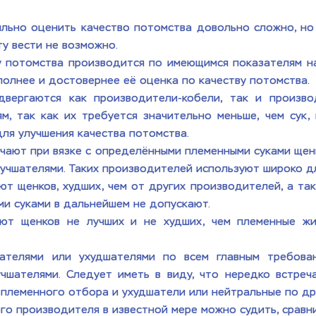
ильно оценить качество потомства довольно сложно, но
у вести не возможно. 
 потомства производится по имеющимся показателям на
полнее и достовернее её оценка по качеству потомства. 
вергаются как производители-кобели, так и производ
, так как их требуется значительно меньше, чем сук, 
ля улучшения качества потомства.
чают при вязке с определёнными племенными суками щенко
учшателями. Таких производителей используют широко дл
т щенков, худших, чем от других производителей, а так 
ми суками в дальнейшем не допускают. 
ют щенков не лучших и не худших, чем племенные жив
шателями или ухудшателями по всем главным требован
чшателями. Следует иметь в виду, что нередко встреч
 племенного отбора и ухудшатели или нейтральные по др
го производителя в известной мере можно судить, сравни