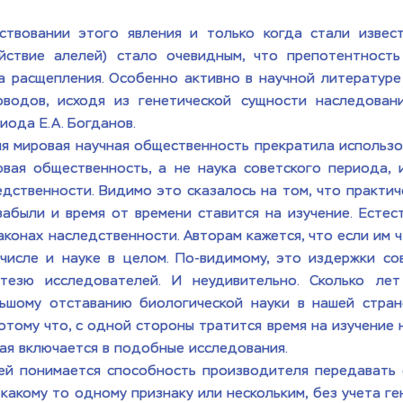
твовании этого явления и только когда стали извест
йствие алелей) стало очевидным, что препотентность
на расщепления. Особенно активно в научной литературе
водов, исходя из генетической сущности наследовани
ода Е.А. Богданов. 
 мировая научная общественность прекратила использова
вая общественность, а не наука советского периода, 
дственности. Видимо это сказалось на том, что практиче
были и время от времени ставится на изучение. Естест
онах наследственности. Авторам кажется, что если им чт
числе и науке в целом. По-видимому, это издержки сов
тезю исследователей. И неудивительно. Сколько лет
ьшому отставанию биологической науки в нашей стране
тому что, с одной стороны тратится время на изучение н
ая включается в подобные исследования. 
й понимается способность производителя передавать св
какому то одному признаку или нескольким, без учета ге