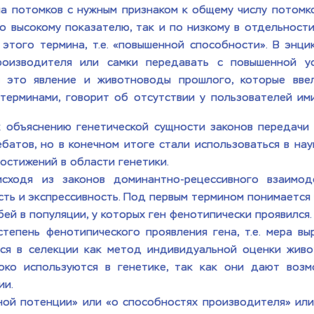
ла потомков с нужным признаком к общему числу потомко
о высокому показателю, так и по низкому в отдельности
 этого термина, т.е. «повышенной способности». В энци
роизводителя или самки передавать с повышенной ус
и это явление и животноводы прошлого, которые вве
терминами, говорит об отсутствии у пользователей ими 
к объяснению генетической сущности законов передачи п
батов, но в конечном итоге стали использоваться в нау
остижений в области генетики. 
исходя из законов доминантно-рецессивного взаимоде
сть и экспрессивность. Под первым термином понимается 
ей в популяции, у которых ген фенотипически проявился.
епень фенотипического проявления гена, т.е. мера выр
ся в селекции как метод индивидуальной оценки живот
ко используются в генетике, так как они дают возм
и. 
ной потенции» или «о способностях производителя» или