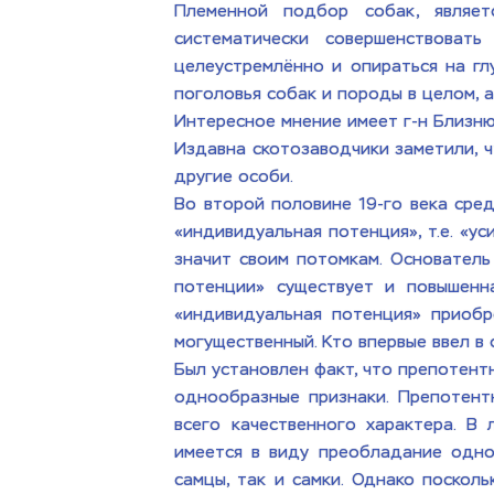
Племенной подбор собак, являет
систематически совершенствоват
целеустремлённо и опираться на гл
поголовья собак и породы в целом, 
Интересное мнение имеет г-н Близню
Издавна скотозаводчики заметили, 
другие особи. 
Во второй половине 19-го века сред
«индивидуальная потенция», т.е. «у
значит своим потомкам. Основатель 
потенции» существует и повышенн
«индивидуальная потенция» приобр
могущественный. Кто впервые ввел в 
Был установлен факт, что препотент
однообразные признаки. Препотентн
всего качественного характера. В 
имеется в виду преобладание одно
самцы, так и самки. Однако поскол