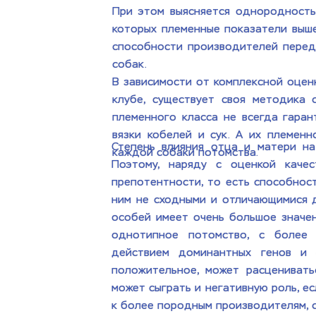
При этом выясняется однородность
которых племенные показатели выше 
способности производителей переда
собак.                      
В зависимости от комплексной оценк
клубе, существует своя методика 
племенного класса не всегда гаран
вязки кобелей и сук. А их племенн
Степень влияния отца и матери на
каждой собаки потомства. 
Поэтому, наряду с оценкой качес
препотентности, то есть способност
ним не сходными и отличающимися д
особей имеет очень большое значе
однотипное потомство, с более з
действием доминантных генов и с
положительное, может расценивать
может сыграть и негативную роль, е
к более породным производителям, 