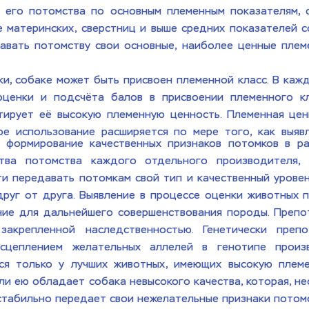
 его потомства по основным племенным показателям, о
материнских, сверстниц и выше средних показателей со
вать потомству свои основные, наиболее ценные племен
и, собаке может быть присвоен племенной класс. В каж
оценки и подсчёта балов в присвоении племенного кла
тирует её высокую племенную ценность. Племенная цен
ое использование расширяется по мере того, как выяв
 формирование качественных признаков потомков в раз
тва потомства каждого отдельного производителя, 
и передавать потомкам свой тип и качественный уровень
руг от друга. Выявление в процессе оценки животных п
ние для дальнейшего совершенствования породы. Препо
акрепленной наследственностью. Генетически препо
цеплением желательных аллелей в генотипе произво
ся только у лучших животных, имеющих высокую племе
сли ею обладает собака невысокого качества, которая, н
стабильно передает свои нежелательные признаки потомс