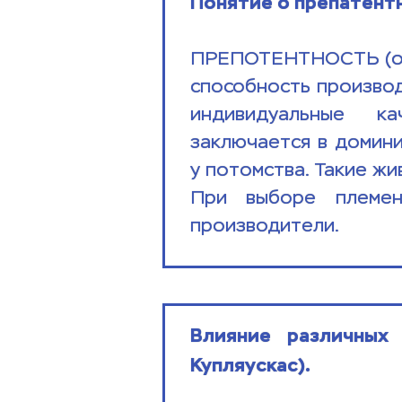
Понятие о препатент
ПРЕПОТЕНТНОСТЬ (от ла
способность производ
индивидуальные  кач
заключается в домини
у потомства. Такие живо
При выборе племен
производители.
Влияние различных 
Купляускас).