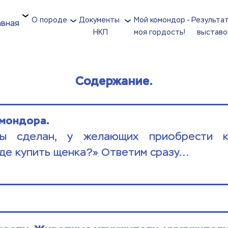
О породе
Документы 
Мой комондор - 
Результат
авная
НКП
моя гордость!
выставо
Содержание.
мондора. 
ы сделан, у желающих приобрести ко
де купить щенка?» Ответим сразу...