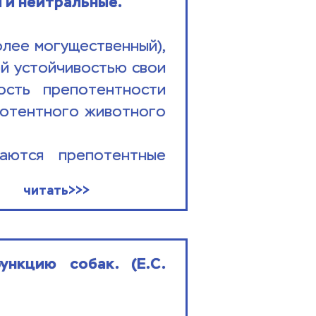
 и нейтральные.
лее могущественный), 
й устойчивостью свои 
сть препотентности 
отентного животного 
     
ются препотентные 
читать>>>
нкцию собак. (Е.С. 