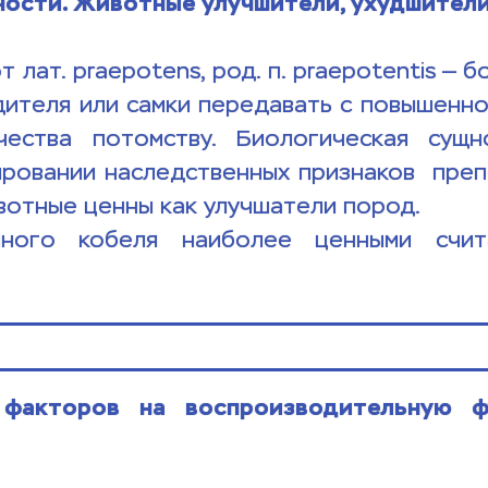
ности. Животные улучшители, ухудшители
т. рrаероtens, род. п. praepotentis — бо
ителя или самки передавать с повышенно
ества потомству. Биологическая сущно
ровании наследственных признаков  преп
тные ценны как улучшатели пород.             
ного кобеля наиболее ценными счита
факторов на воспроизводительную фу